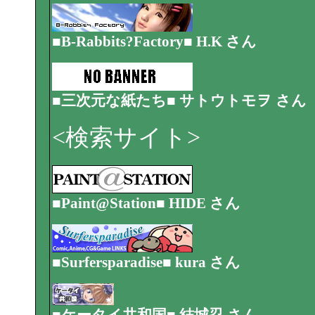
■B-Rabbits?Factory■ H.K さん
■三次元な紙たち■ サトウトモヲ さん
<検索サイト>
■Paint@Station■ HIDE さん
■Surfersparadise■ kura さん