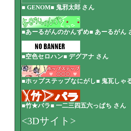
■ GENOM■ 鬼邪太郎 さん
■あーるがんのかんずめ■ あーるがん 
■空色セロハン■ デグアナ さん
■ホップステップなにがし■ 鬼瓦しゃる
■竹★パラ■ 一二三四五六っぱち さん
<3Dサイト>