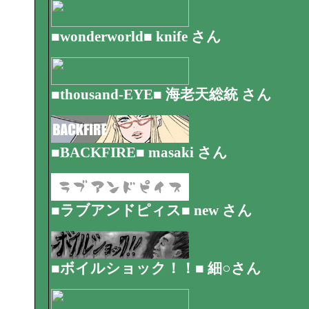
■wonderworld■ knife さん
■thousand-EYE■ 海老天総統 さん
■BACKFIRE■ masaki さん
■ラブアンドピィス■ new さん
■ボイルショック！！■ 細○さん