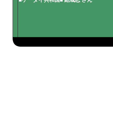
■ケータイ共和国■ 結城忍 さん