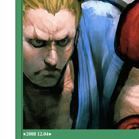
●2008 12.04●