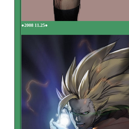
●2008 11.25●