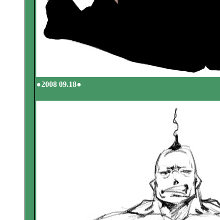
●2008 09.18●