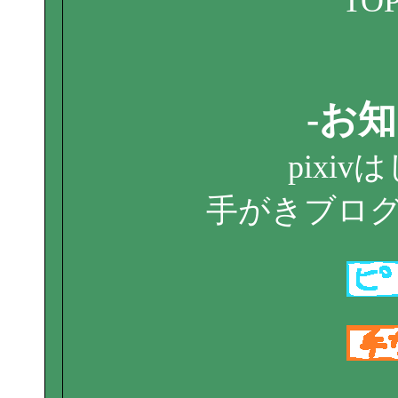
TO
-お
pixi
手がきブロ