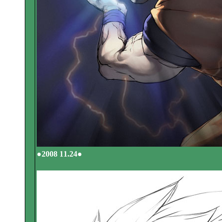
●2008 11.24●